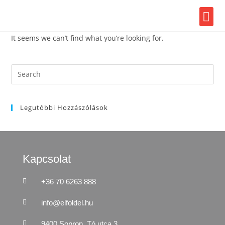
It seems we can’t find what you’re looking for.
Legutóbbi Hozzászólások
Kapcsolat
+36 70 6263 888
info@elfoldel.hu
9400 Sopron, Tó utca 3.